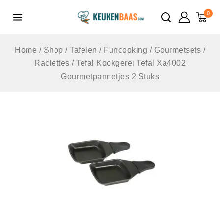
de
0
inhoud
Home
/
Shop
/
Tafelen
/
Funcooking
/
Gourmetsets /
Raclettes
/
Tefal Kookgerei Tefal Xa4002
Gourmetpannetjes 2 Stuks