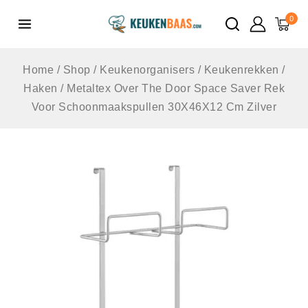
de
0
inhoud
Home
/
Shop
/
Keukenorganisers
/
Keukenrekken /
Haken
/
Metaltex Over The Door Space Saver Rek
Voor Schoonmaakspullen 30X46X12 Cm Zilver