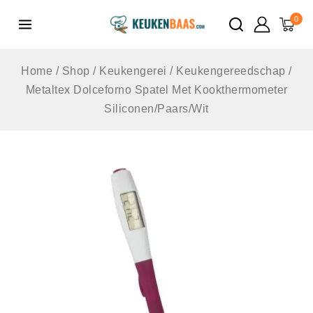
de
0
inhoud
Home
/
Shop
/
Keukengerei
/
Keukengereedschap
/
Metaltex Dolceforno Spatel Met Kookthermometer
Siliconen/Paars/Wit