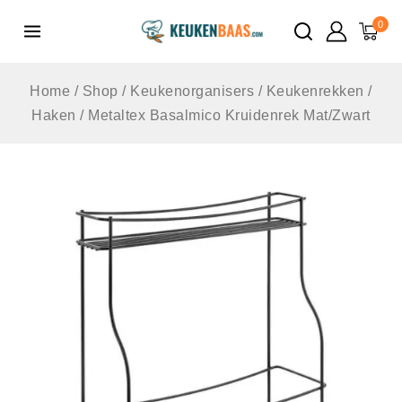
de
0
inhoud
Home
/
Shop
/
Keukenorganisers
/
Keukenrekken /
Haken
/
Metaltex Basalmico Kruidenrek Mat/Zwart