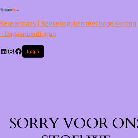
de
inhoud
Keukenbaas | Keukenspullen met hoge korting
– Dagaanbiedingen
Login
SORRY VOOR ON