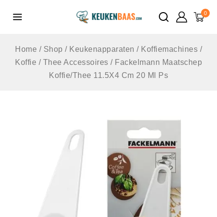
de
0
inhoud
Home
/
Shop
/
Keukenapparaten
/
Koffiemachines
/
Koffie / Thee Accessoires
/
Fackelmann Maatschep
Koffie/Thee 11.5X4 Cm 20 Ml Ps