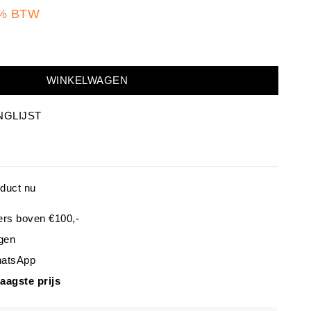
1% BTW
WINKELWAGEN
NGLIJST
oduct nu
ers boven €100,-
gen
hatsApp
laagste prijs