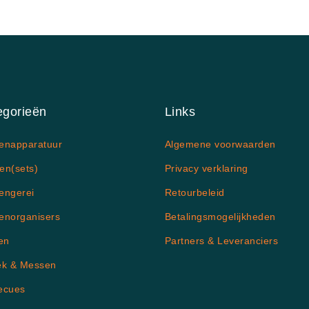
egorieën
Links
enapparatuur
Algemene voorwaarden
en(sets)
Privacy verklaring
engerei
Retourbeleid
enorganisers
Betalingsmogelijkheden
en
Partners & Leveranciers
ek & Messen
ecues