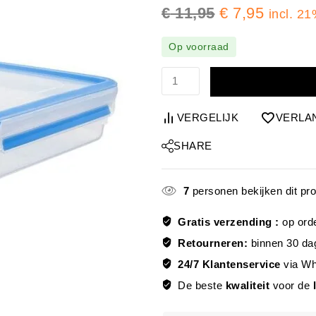
€
11,95
€
7,95
incl. 2
Op voorraad
VERGELIJK
VERLA
SHARE
7
personen bekijken dit pr
Gratis verzending :
op ord
Retourneren:
binnen 30 da
24/7 Klantenservice
via W
De beste
kwaliteit
voor de