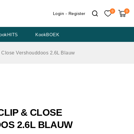
0
0
Login - Register
ookHITS
KookBOEK
 Close Vershouddoos 2.6L Blauw
CLIP & CLOSE
OS 2.6L BLAUW