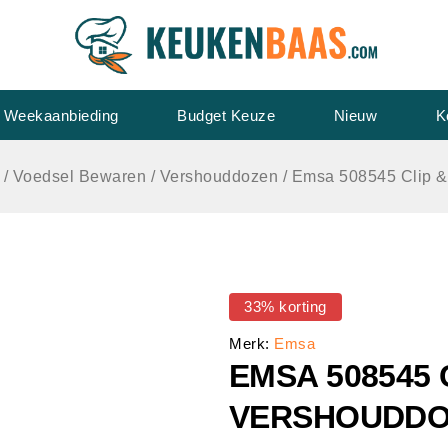
Weekaanbieding
Budget Keuze
Nieuw
K
/
Voedsel Bewaren
/
Vershouddozen
/
Emsa 508545 Clip &
33% korting
Merk:
Emsa
EMSA 508545 
VERSHOUDDO