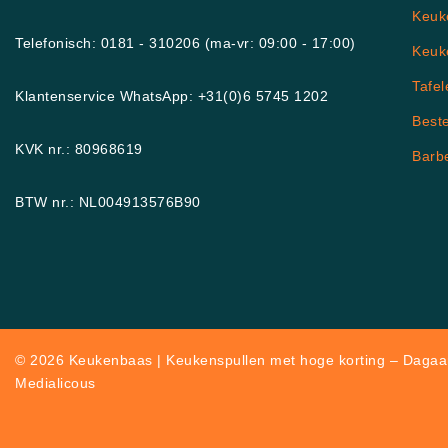
Keuk
Telefonisch: 0181 - 310206 (ma-vr: 09:00 - 17:00)
Keuk
Tafel
Klantenservice WhatsApp: +31(0)6 5745 1202
Best
KVK nr.: 80968619
Barb
BTW nr.: NL004913576B90
© 2026 Keukenbaas | Keukenspullen met hoge korting – Dagaan
Medialicous