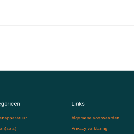
egorieën
Links
enapparatuur
Algemene voorwaarden
en(sets)
Privacy verklaring