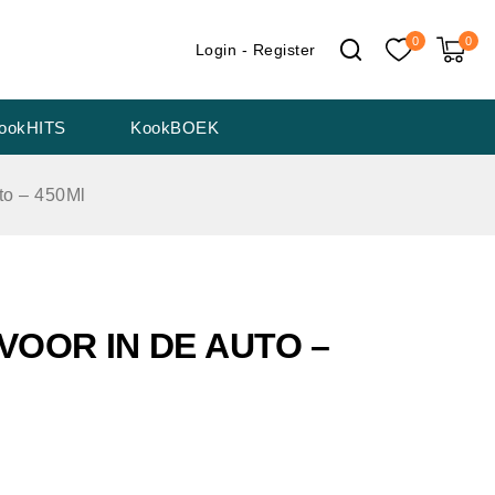
0
0
Login - Register
ookHITS
KookBOEK
to – 450Ml
VOOR IN DE AUTO –