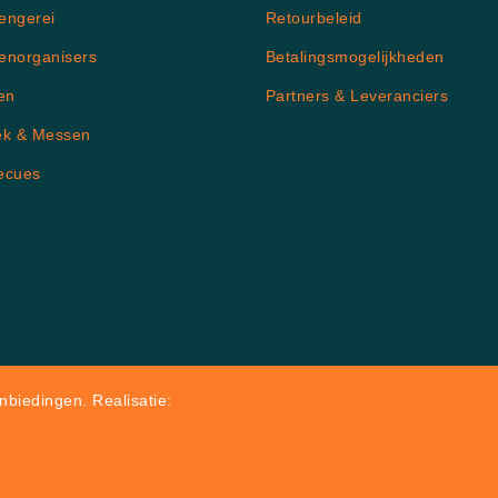
engerei
Retourbeleid
enorganisers
Betalingsmogelijkheden
en
Partners & Leveranciers
ek & Messen
ecues
biedingen. Realisatie: