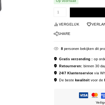
Op voorraad
VERGELIJK
VERLA
SHARE
8
personen bekijken dit pr
Gratis verzending :
op ord
Retourneren:
binnen 30 da
24/7 Klantenservice
via W
De beste
kwaliteit
voor de
Veili