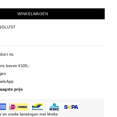
WINKELWAGEN
NGLIJST
oduct nu
ers boven €100,-
gen
hatsApp
laagste prijs
ge en snelle betalingen met Mollie