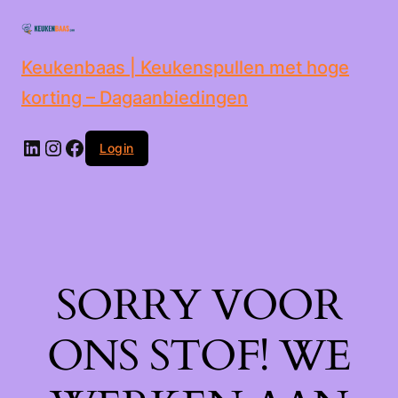
de
inhoud
Keukenbaas | Keukenspullen met hoge
korting – Dagaanbiedingen
Login
SORRY VOOR
ONS STOF! WE