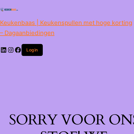
de
inhoud
Keukenbaas | Keukenspullen met hoge korting
– Dagaanbiedingen
Login
SORRY VOOR ON