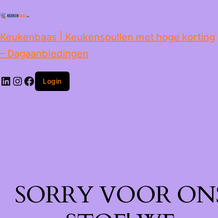
de
inhoud
Keukenbaas | Keukenspullen met hoge korting
– Dagaanbiedingen
Login
SORRY VOOR ON