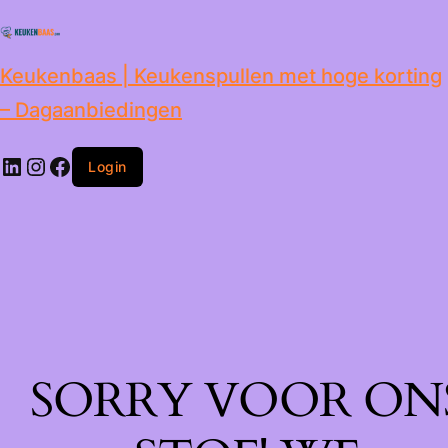
de
inhoud
Keukenbaas | Keukenspullen met hoge korting
– Dagaanbiedingen
Login
SORRY VOOR ON