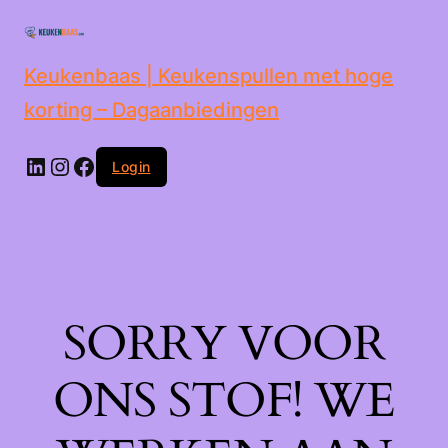
de
inhoud
Keukenbaas | Keukenspullen met hoge
korting – Dagaanbiedingen
Login
SORRY VOOR
ONS STOF! WE