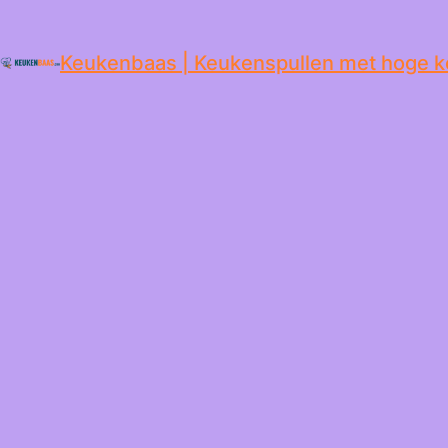
de
inhoud
Keukenbaas | Keukenspullen met hoge k