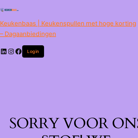
de
inhoud
Keukenbaas | Keukenspullen met hoge korting
– Dagaanbiedingen
Login
SORRY VOOR ON