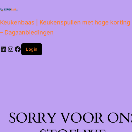
de
inhoud
Keukenbaas | Keukenspullen met hoge korting
– Dagaanbiedingen
Login
SORRY VOOR ON